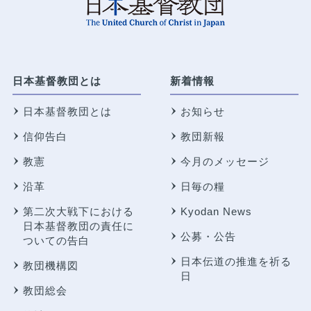
日本基督教団とは
新着情報
日本基督教団とは
お知らせ
信仰告白
教団新報
教憲
今月のメッセージ
沿革
日毎の糧
第二次大戦下における
Kyodan News
日本基督教団の責任に
公募・公告
ついての告白
日本伝道の推進を祈る
教団機構図
日
教団総会