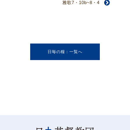
雅歌7・10b~8・4
日毎の糧