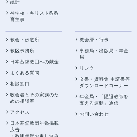
統計
神学校・キリスト教教
育主事
教会・伝道所
教会暦・行事
教区事務所
事務局・出版局・年金
局
日本基督教団への献金
リンク
よくある質問
文書・資料集 申請書等
相談窓口
ダウンロードコーナー
牧会者とその家族のた
年金局・
「隠退教師を
めの相談室
支える運動」通信
アクセス
お問い合わせ
日本基督教団年鑑掲載
広告
・教団年鑑お申し込み