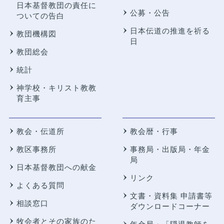
日本基督教団の責任に
公募・公告
ついての告白
日本伝道の推進を祈る
教団機構図
日
教団総会
統計
神学校・キリスト教教
育主事
教会・伝道所
教会暦・行事
教区事務所
事務局・出版局・年金
局
日本基督教団への献金
リンク
よくある質問
文書・資料集 申請書等
相談窓口
ダウンロードコーナー
牧会者とその家族のた