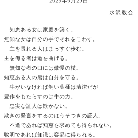
2023年9月25日
水沢教会
知恵ある女は家庭を築く。
無知な女は自分の手でそれをこわす。
主を畏れる人はまっすぐ歩む。
主を侮る者は道を曲げる。
無知な者の口には傲慢の杖。
知恵ある人の唇は自分を守る。
牛がいなければ飼い葉桶は清潔だが
豊作をもたらすのは牛の力。
忠実な証人は欺かない。
欺きの発言をするのはうそつきの証人。
不遜であれば知恵を求めても得られない。
聡明であれば知識は容易に得られる。