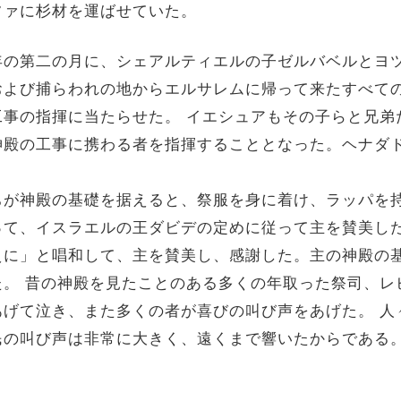
ファに杉材を運ばせていた。
の第二の月に、シェアルティエルの子ゼルバベルとヨ
および捕らわれの地からエルサレムに帰って来たすべて
工事の指揮に当たらせた。 イエシュアもその子らと兄弟
神殿の工事に携わる者を指揮することとなった。ヘナダ
が神殿の基礎を据えると、祭服を身に着け、ラッパを
って、イスラエルの王ダビデの定めに従って主を賛美した
えに」と唱和して、主を賛美し、感謝した。主の神殿の
た。 昔の神殿を見たことのある多くの年取った祭司、レ
あげて泣き、また多くの者が喜びの叫び声をあげた。 人
民の叫び声は非常に大きく、遠くまで響いたからである