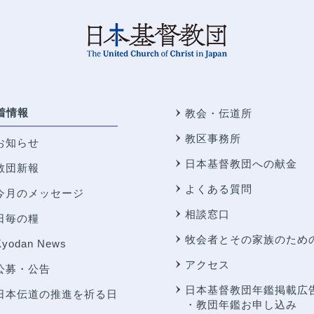
着情報
教会・伝道所
教区事務所
お知らせ
日本基督教団への献金
教団新報
よくある質問
今月のメッセージ
相談窓口
日毎の糧
牧会者とその家族のため
Kyodan News
アクセス
公募・公告
日本基督教団年鑑掲載広
日本伝道の推進を祈る日
・教団年鑑お申し込み