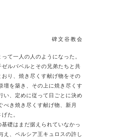
碑文谷教会
まって一人の人のようになった。
子ゼルバベルとその兄弟たちと共
とおり、焼き尽くす献げ物をその
祭壇を築き、その上に焼き尽くす
行い、定めに従って日ごとに決め
ぐべき焼き尽くす献げ物、新月
さげた。
の基礎はまだ据えられていなかっ
与え、ペルシア王キュロスの許し