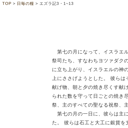
>
>
TOP
日毎の糧
エズラ記3・1~13
第七の月になって、イスラエル
祭司たち、すなわちヨツァダク
に立ち上がり、イスラエルの神
上にささげようとした。 彼ら
献げ物、朝と夕の焼き尽くす献
られた数を守って日ごとの焼き
祭、主のすべての聖なる祝祭、
第七の月の一日に、彼らは主に
た。 彼らは石工と大工に銀貨