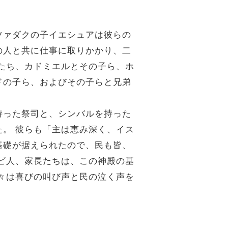
ツァダクの子イエシュアは彼らの
の人と共に仕事に取りかかり、二
たち、カドミエルとその子ら、ホ
ドの子ら、およびその子らと兄弟
持った祭司と、シンバルを持った
。 彼らも「主は恵み深く、イス
基礎が据えられたので、民も皆、
ビ人、家長たちは、この神殿の基
々は喜びの叫び声と民の泣く声を
。