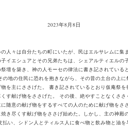
2023年8月8日
の人々は自分たちの町にいたが、民はエルサレムに集
の子イエシュアとその兄弟たちは、シェアルティエルの
の祭壇を築き、神の人モーセの律法に書き記されている
はその地の住民に恐れを抱きながら、その昔の土台の上に
げ物を主にささげた。 書き記されているとおり仮庵祭を
尽くす献げ物をささげた。 その後、絶やすことなくささ
主に随意の献げ物をするすべての人のために献げ物をさ
焼き尽くす献げ物をささげ始めた。しかし、主の神殿
を支払い、シドン人とティルス人に食べ物と飲み物と油を