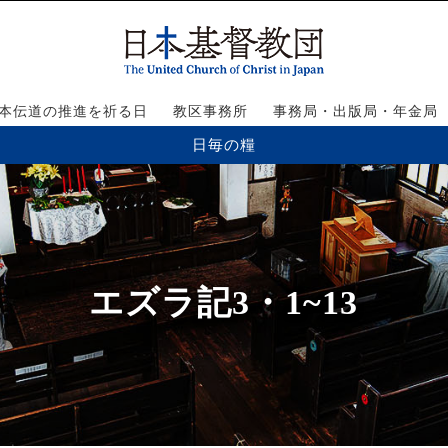
本伝道の推進を祈る日
教区事務所
事務局・出版局・年金局
日毎の糧
エズラ記3・1~13