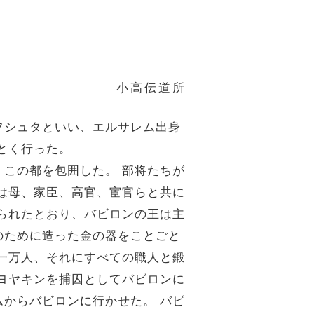
小高伝道所
フシュタといい、エルサレム出身
とく行った。
この都を包囲した。 部将たちが
は母、家臣、高官、宦官らと共に
られたとおり、バビロンの王は主
のために造った金の器をことごと
一万人、それにすべての職人と鍛
ヨヤキンを捕囚としてバビロンに
からバビロンに行かせた。 バビ