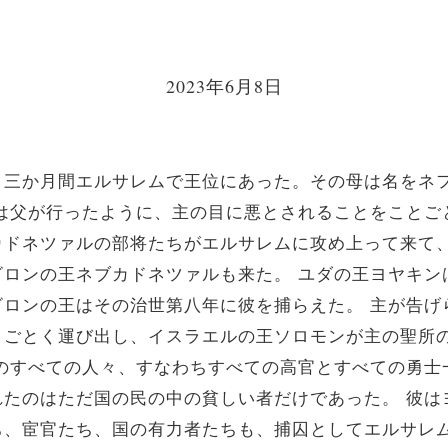
2023年6月8日
三か月間エルサレムで王位にあった。その母は名をネ
彼は父が行ったように、主の目に悪とされることをことご
ドネツァルの部将たちがエルサレムに攻め上って来て、
ビロンの王ネブカドネツァルも来た。 ユダの王ヨヤキン
ビロンの王はその治世第八年に彼を捕らえた。 主が告げ
とごとく運び出し、イスラエルの王ソロモンが主の聖所
ムのすべての人々、すなわちすべての高官とすべての勇士
れたのはただ国の民の中の貧しい者だけであった。 彼は
ち、宦官たち、国の有力者たちも、捕囚としてエルサレム