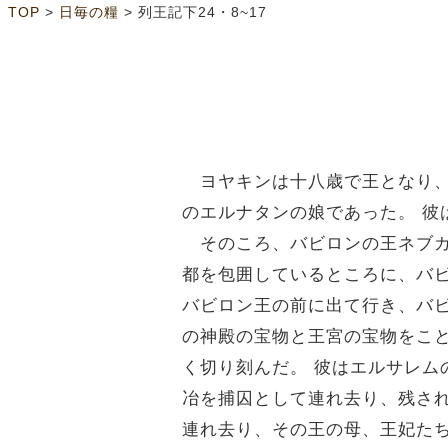
>
>
TOP
日毎の糧
列王記下24・8~17
ヨヤキンは十八歳で王となり、
のエルナタンの娘であった。 
そのころ、バビロンの王ネブカ
都を包囲しているところに、バ
バビロン王の前に出て行き、バ
の神殿の宝物と王宮の宝物をこ
く切り刻んだ。 彼はエルサレ
冶を捕囚として連れ去り、残さ
連れ去り、その王の母、王妃た