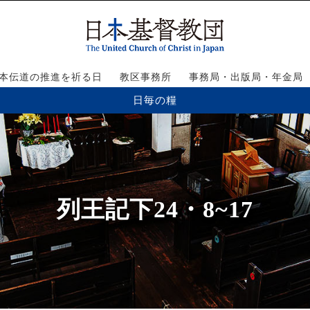
本伝道の推進を祈る日
教区事務所
事務局・出版局・年金局
日毎の糧
列王記下24・8~17