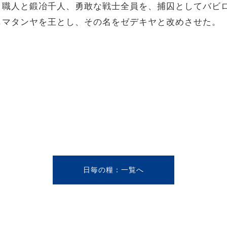
、職人と鍛冶千人、勇敢な戦士全員を、捕囚としてバビロ
じマタンヤを王とし、その名をゼデキヤと改めさせた。
日毎の糧