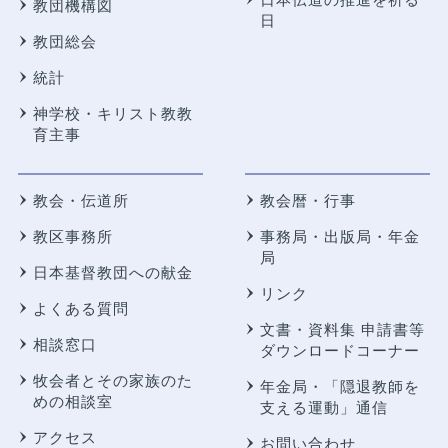
教団機構図
日
教団総会
統計
神学校・キリスト教教
育主事
教会・伝道所
教会暦・行事
教区事務所
事務局・出版局・年金
局
日本基督教団への献金
リンク
よくある質問
文書・資料集 申請書等
相談窓口
ダウンロードコーナー
牧会者とその家族のた
年金局・
「隠退教師を
めの相談室
支える運動」通信
アクセス
お問い合わせ