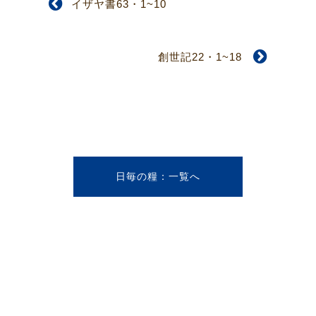
イザヤ書63・1~10
創世記22・1~18
日毎の糧