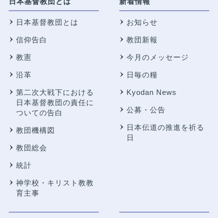
日本基督教団とは
新着情報
日本基督教団とは
お知らせ
信仰告白
教団新報
教憲
今月のメッセージ
沿革
日毎の糧
第二次大戦下における
Kyodan News
日本基督教団の責任に
公募・公告
ついての告白
日本伝道の推進を祈る
教団機構図
日
教団総会
統計
神学校・キリスト教教
育主事