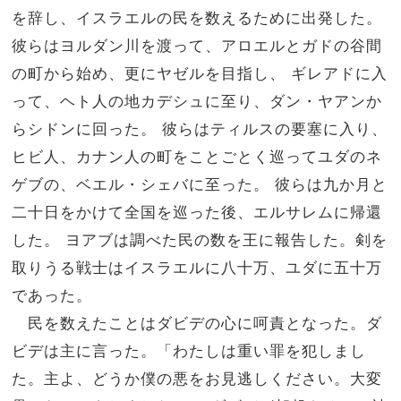
を辞し、イスラエルの民を数えるために出発した。
彼らはヨルダン川を渡って、アロエルとガドの谷間
の町から始め、更にヤゼルを目指し、 ギレアドに入
って、ヘト人の地カデシュに至り、ダン・ヤアンか
らシドンに回った。 彼らはティルスの要塞に入り、
ヒビ人、カナン人の町をことごとく巡ってユダのネ
ゲブの、ベエル・シェバに至った。 彼らは九か月と
二十日をかけて全国を巡った後、エルサレムに帰還
した。 ヨアブは調べた民の数を王に報告した。剣を
取りうる戦士はイスラエルに八十万、ユダに五十万
であった。
民を数えたことはダビデの心に呵責となった。ダ
ビデは主に言った。「わたしは重い罪を犯しまし
た。主よ、どうか僕の悪をお見逃しください。大変