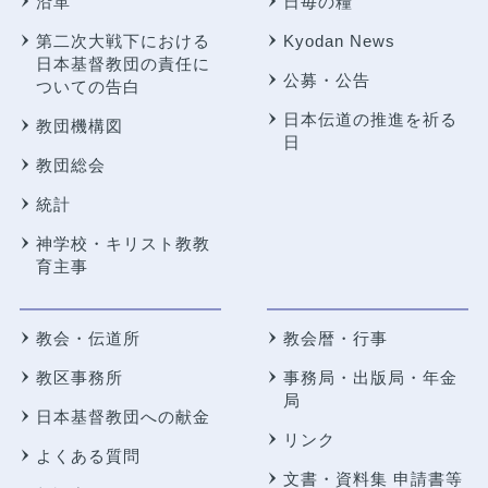
沿革
日毎の糧
第二次大戦下における
Kyodan News
日本基督教団の責任に
公募・公告
ついての告白
日本伝道の推進を祈る
教団機構図
日
教団総会
統計
神学校・キリスト教教
育主事
教会・伝道所
教会暦・行事
教区事務所
事務局・出版局・年金
局
日本基督教団への献金
リンク
よくある質問
文書・資料集 申請書等