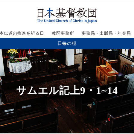
本伝道の推進を祈る日
教区事務所
事務局・出版局・年金局
日毎の糧
サムエル記上9・1~14