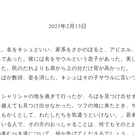
2023年2月13日
。名をキシュといい、家系をさかのぼると、アビエル
男であった。彼には名をサウルという息子があった。美
った。民のだれよりも肩から上の分だけ背が高かった。
ろばが数頭、姿を消した。キシュはその子サウルに言い
シャリシャの地を過ぎて行ったが、ろばを見つけ出せ
を越えても見つけ出せなかった。ツフの地に来たとき、
ともかくとして、わたしたちを気遣うといけない。」若
ている人で、その方のおっしゃることは、何でもそのと
の進むべき道について、何か告げてくださるでしょう。