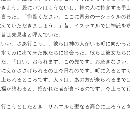
できよう。袋にパンはもうないし、神の人に持参する手
て言った。「御覧ください。ここに四分の一シェケルの
教えていただきましょう。」昔、イスラエルでは神託を
を昔は先見者と呼んでいた。
はいい。さあ行こう。」彼らは神の人がいる町に向かっ
水くみに出て来た娘たちに出会った。彼らは彼女たち
った。「はい、おられます。この先です。お急ぎなさい
けにえがささげられるのは今日なのです。町に入るとす
に上られるところです。人々は、あの方が来られるまで
祝福が終わると、招かれた者が食べるのです。今上って
て行こうとしたとき、サムエルも聖なる高台に上ろうと