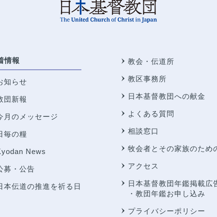
着情報
教会・伝道所
教区事務所
お知らせ
日本基督教団への献金
教団新報
よくある質問
今月のメッセージ
相談窓口
日毎の糧
牧会者とその家族のため
Kyodan News
アクセス
公募・公告
日本基督教団年鑑掲載広
日本伝道の推進を祈る日
・教団年鑑お申し込み
プライバシーポリシー