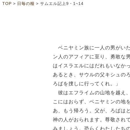
>
>
TOP
日毎の糧
サムエル記上9・1~14
ベニヤミン族に一人の男がいた
ン人のアフィアに至り、勇敢な
はイスラエルにはだれもいなか
あるとき、サウルの父キシュの
ろばを捜しに行ってくれ。」
彼はエフライムの山地を越え、
こにはおらず、ベニヤミンの地
あ、もう帰ろう。父が、ろばは
神の人がおられます。尊敬され
みましょう。恐らくわたしたち