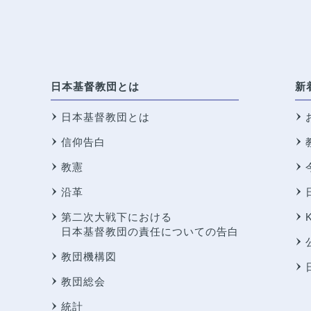
日本基督教団とは
新
日本基督教団とは
信仰告白
教憲
沿革
第二次大戦下における
日本基督教団の責任についての告白
教団機構図
教団総会
統計