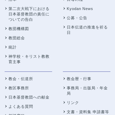
第二次大戦下における
Kyodan News
日本基督教団の責任に
公募・公告
ついての告白
日本伝道の推進を祈る
教団機構図
日
教団総会
統計
神学校・キリスト教教
育主事
教会・伝道所
教会暦・行事
教区事務所
事務局・出版局・年金
局
日本基督教団への献金
リンク
よくある質問
文書・資料集 申請書等