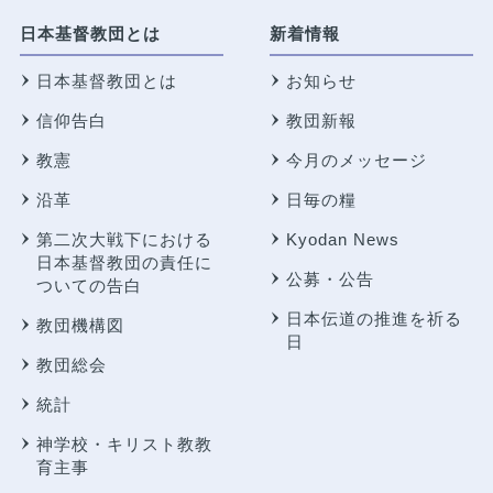
日本基督教団とは
新着情報
日本基督教団とは
お知らせ
信仰告白
教団新報
教憲
今月のメッセージ
沿革
日毎の糧
第二次大戦下における
Kyodan News
日本基督教団の責任に
公募・公告
ついての告白
日本伝道の推進を祈る
教団機構図
日
教団総会
統計
神学校・キリスト教教
育主事