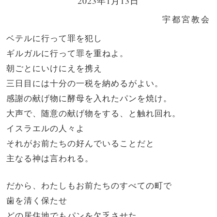
2023年1月13日
宇都宮教会
ベテルに行って罪を犯し
ギルガルに行って罪を重ねよ。
朝ごとにいけにえを携え
三日目には十分の一税を納めるがよい。
感謝の献げ物に酵母を入れたパンを焼け。
大声で、随意の献げ物をする、と触れ回れ。
イスラエルの人々よ
それがお前たちの好んでいることだと
主なる神は言われる。
だから、わたしもお前たちのすべての町で
歯を清く保たせ
どの居住地でもパンを欠乏させた。