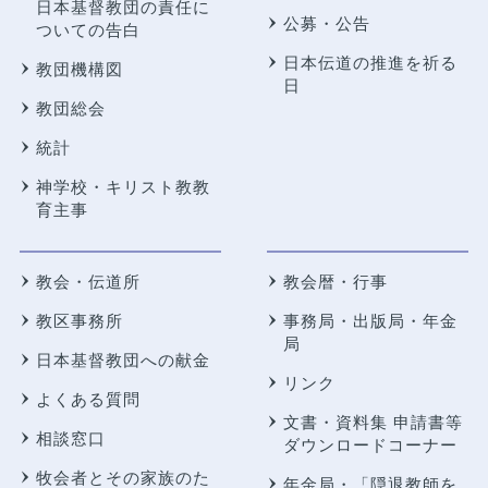
日本基督教団の責任に
公募・公告
ついての告白
日本伝道の推進を祈る
教団機構図
日
教団総会
統計
神学校・キリスト教教
育主事
教会・伝道所
教会暦・行事
教区事務所
事務局・出版局・年金
局
日本基督教団への献金
リンク
よくある質問
文書・資料集 申請書等
相談窓口
ダウンロードコーナー
牧会者とその家族のた
年金局・
「隠退教師を