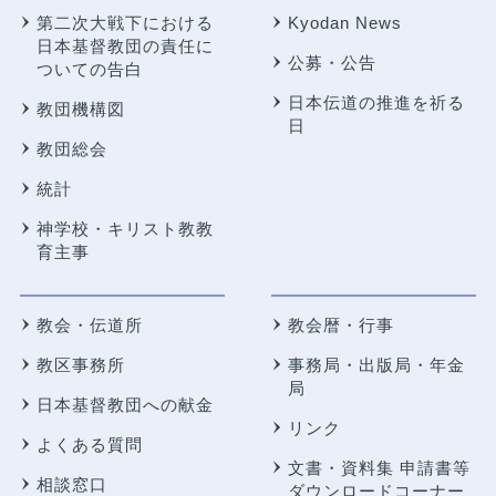
第二次大戦下における
Kyodan News
日本基督教団の責任に
公募・公告
ついての告白
日本伝道の推進を祈る
教団機構図
日
教団総会
統計
神学校・キリスト教教
育主事
教会・伝道所
教会暦・行事
教区事務所
事務局・出版局・年金
局
日本基督教団への献金
リンク
よくある質問
文書・資料集 申請書等
相談窓口
ダウンロードコーナー