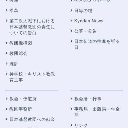
教憲
今月のメッセージ
沿革
日毎の糧
第二次大戦下における
Kyodan News
日本基督教団の責任に
公募・公告
ついての告白
日本伝道の推進を祈る
教団機構図
日
教団総会
統計
神学校・キリスト教教
育主事
教会・伝道所
教会暦・行事
教区事務所
事務局・出版局・年金
局
日本基督教団への献金
リンク