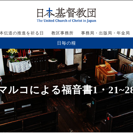
本伝道の推進を祈る日
教区事務所
事務局・出版局・年金局
日毎の糧
マルコによる福音書1・21~2