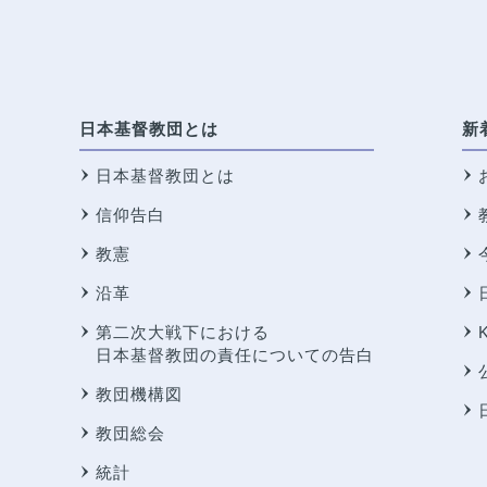
日本基督教団とは
新
日本基督教団とは
信仰告白
教憲
沿革
第二次大戦下における
日本基督教団の責任についての告白
教団機構図
教団総会
統計