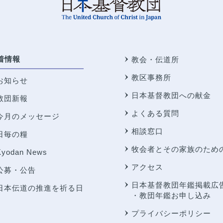
着情報
教会・伝道所
教区事務所
お知らせ
日本基督教団への献金
教団新報
よくある質問
今月のメッセージ
相談窓口
日毎の糧
牧会者とその家族のため
Kyodan News
アクセス
公募・公告
日本基督教団年鑑掲載広
日本伝道の推進を祈る日
・教団年鑑お申し込み
プライバシーポリシー