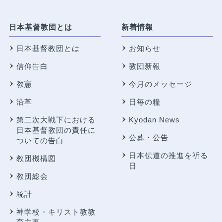
日本基督教団とは
新着情報
日本基督教団とは
お知らせ
信仰告白
教団新報
教憲
今月のメッセージ
沿革
日毎の糧
第二次大戦下における
Kyodan News
日本基督教団の責任に
公募・公告
ついての告白
日本伝道の推進を祈る
教団機構図
日
教団総会
統計
神学校・キリスト教教