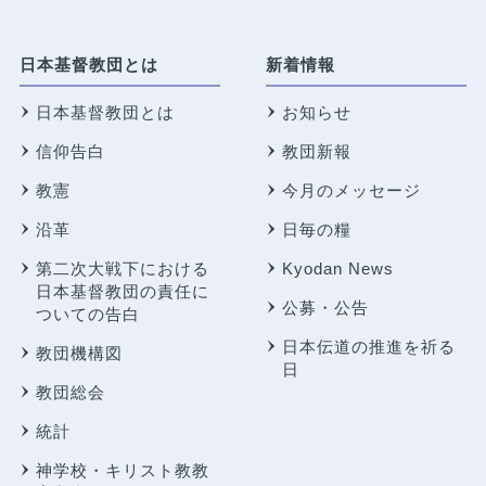
日本基督教団とは
新着情報
日本基督教団とは
お知らせ
信仰告白
教団新報
教憲
今月のメッセージ
沿革
日毎の糧
第二次大戦下における
Kyodan News
日本基督教団の責任に
公募・公告
ついての告白
日本伝道の推進を祈る
教団機構図
日
教団総会
統計
神学校・キリスト教教