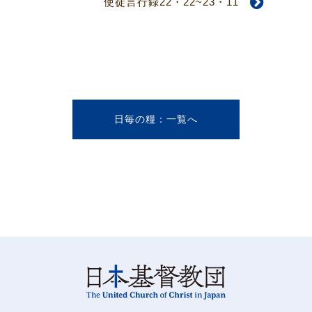
使徒言行録22・22~23・11
日毎の糧