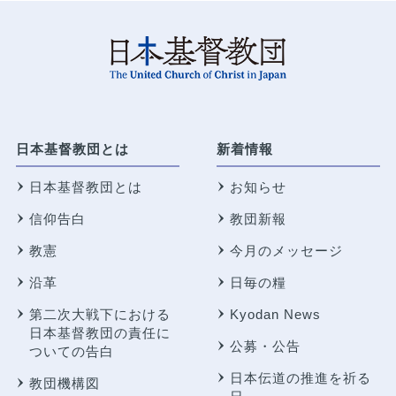
日本基督教団とは
新着情報
日本基督教団とは
お知らせ
信仰告白
教団新報
教憲
今月のメッセージ
沿革
日毎の糧
第二次大戦下における
Kyodan News
日本基督教団の責任に
公募・公告
ついての告白
日本伝道の推進を祈る
教団機構図