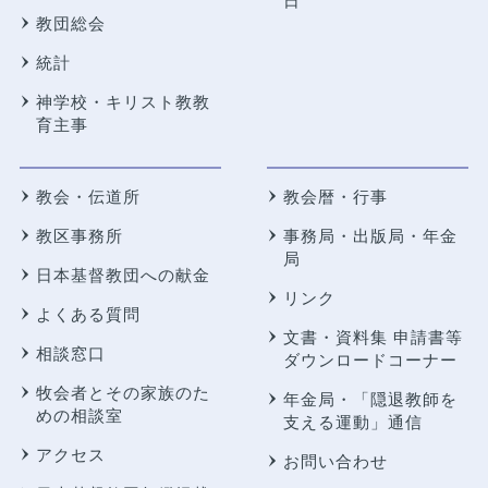
日
教団総会
統計
神学校・キリスト教教
育主事
教会・伝道所
教会暦・行事
教区事務所
事務局・出版局・年金
局
日本基督教団への献金
リンク
よくある質問
文書・資料集 申請書等
相談窓口
ダウンロードコーナー
牧会者とその家族のた
年金局・
「隠退教師を
めの相談室
支える運動」通信
アクセス
お問い合わせ