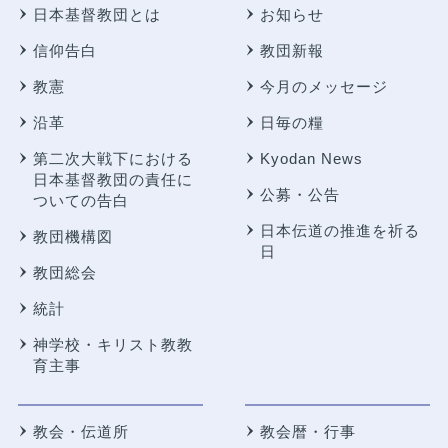
日本基督教団とは
お知らせ
信仰告白
教団新報
教憲
今月のメッセージ
沿革
日毎の糧
第二次大戦下における
Kyodan News
日本基督教団の責任に
公募・公告
ついての告白
日本伝道の推進を祈る
教団機構図
日
教団総会
統計
神学校・キリスト教教
育主事
教会・伝道所
教会暦・行事