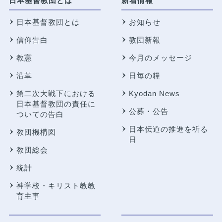
日本基督教団とは
新着情報
日本基督教団とは
お知らせ
信仰告白
教団新報
教憲
今月のメッセージ
沿革
日毎の糧
第二次大戦下における
Kyodan News
日本基督教団の責任に
公募・公告
ついての告白
日本伝道の推進を祈る
教団機構図
日
教団総会
統計
神学校・キリスト教教
育主事