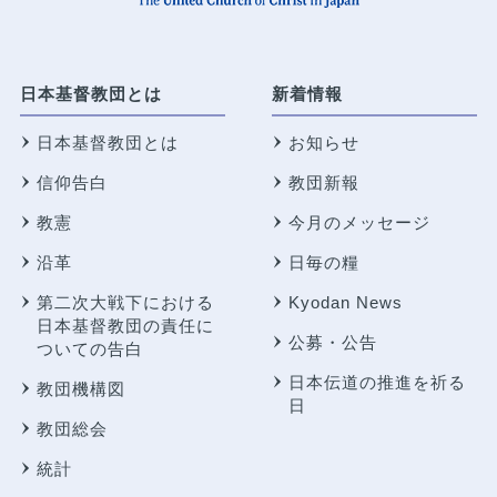
日本基督教団とは
新着情報
日本基督教団とは
お知らせ
信仰告白
教団新報
教憲
今月のメッセージ
沿革
日毎の糧
第二次大戦下における
Kyodan News
日本基督教団の責任に
公募・公告
ついての告白
日本伝道の推進を祈る
教団機構図
日
教団総会
統計