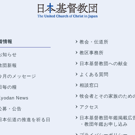
着情報
教会・伝道所
教区事務所
お知らせ
日本基督教団への献金
教団新報
よくある質問
今月のメッセージ
相談窓口
日毎の糧
牧会者とその家族のため
Kyodan News
アクセス
公募・公告
日本基督教団年鑑掲載広
日本伝道の推進を祈る日
・教団年鑑お申し込み
プライバシーポリシー