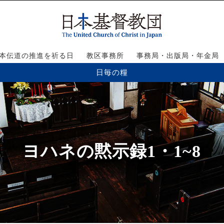
本伝道の推進を祈る日
教区事務所
事務局・出版局・年金局
日毎の糧
ヨハネの黙示録1・1~8