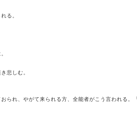
られる。
、
は。
嘆き悲しむ。
おられ、やがて来られる方、全能者がこう言われる。