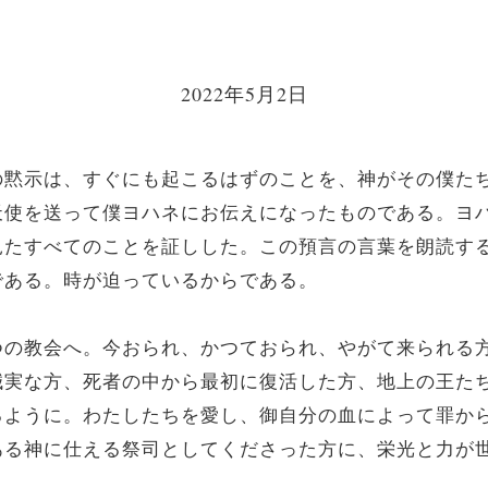
2022年5月2日
黙示は、すぐにも起こるはずのことを、神がその僕た
天使を送って僕ヨハネにお伝えになったものである。ヨ
見たすべてのことを証しした。この預言の言葉を朗読す
である。時が迫っているからである。
の教会へ。今おられ、かつておられ、やがて来られる
誠実な方、死者の中から最初に復活した方、地上の王た
るように。わたしたちを愛し、御自分の血によって罪か
ある神に仕える祭司としてくださった方に、栄光と力が