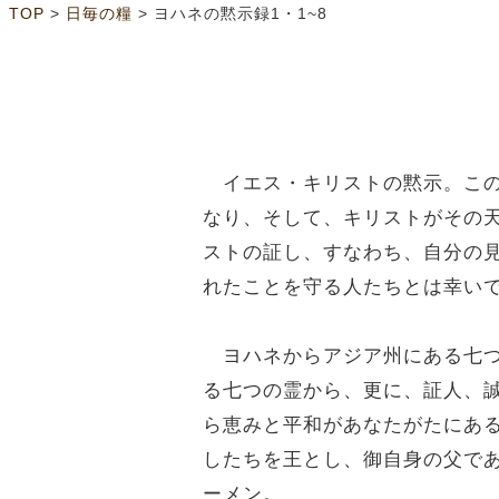
>
>
TOP
日毎の糧
ヨハネの黙示録1・1~8
イエス・キリストの黙示。この
なり、そして、キリストがその
ストの証し、すなわち、自分の
れたことを守る人たちとは幸い
ヨハネからアジア州にある七つ
る七つの霊から、更に、証人、
ら恵みと平和があなたがたにあ
したちを王とし、御自身の父で
ーメン。