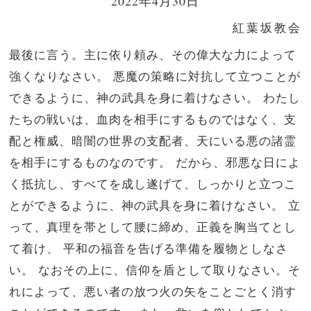
2022年4月30日
紅葉坂教会
最後に言う。主に依り頼み、その偉大な力によって
強くなりなさい。
悪魔の策略に対抗して立つことが
できるように、神の武具を身に着けなさい。
わたし
たちの戦いは、血肉を相手にするものではなく、支
配と権威、暗闇の世界の支配者、天にいる悪の諸霊
を相手にするものなのです。
だから、邪悪な日によ
く抵抗し、すべてを成し遂げて、しっかりと立つこ
とができるように、神の武具を身に着けなさい。
立
って、真理を帯として腰に締め、正義を胸当てとし
て着け、
平和の福音を告げる準備を履物としなさ
い。
なおその上に、信仰を盾として取りなさい。そ
れによって、悪い者の放つ火の矢をことごとく消す