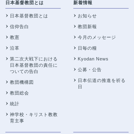
日本基督教団とは
新着情報
日本基督教団とは
お知らせ
信仰告白
教団新報
教憲
今月のメッセージ
沿革
日毎の糧
第二次大戦下における
Kyodan News
日本基督教団の責任に
公募・公告
ついての告白
日本伝道の推進を祈る
教団機構図
日
教団総会
統計
神学校・キリスト教教
育主事