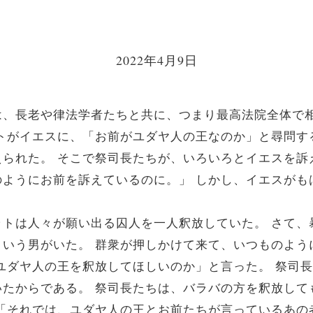
2022年4月9日
は、長老や律法学者たちと共に、つまり最高法院全体で
トがイエスに、「お前がユダヤ人の王なのか」と尋問す
えられた。
そこで祭司長たちが、いろいろとイエスを訴
のようにお前を訴えているのに。」
しかし、イエスがも
ラトは人々が願い出る囚人を一人釈放していた。
さて、
という男がいた。
群衆が押しかけて来て、いつものよう
ユダヤ人の王を釈放してほしいのか」と言った。
祭司長
いたからである。
祭司長たちは、バラバの方を釈放して
「それでは、ユダヤ人の王とお前たちが言っているあの