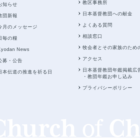
教区事務所
お知らせ
日本基督教団への献金
教団新報
よくある質問
今月のメッセージ
相談窓口
日毎の糧
牧会者とその家族のため
Kyodan News
アクセス
公募・公告
日本基督教団年鑑掲載広
日本伝道の推進を祈る日
・教団年鑑お申し込み
プライバシーポリシー