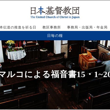
本伝道の推進を祈る日
教区事務所
事務局・出版局・年金局
日毎の糧
マルコによる福音書15・1~2