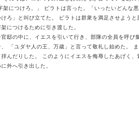
字架につけろ。」
ピラトは言った。「いったいどんな悪
つけろ」と叫び立てた。
ピラトは群衆を満足させようと
字架につけるために引き渡した。
督官邸の中に、イエスを引いて行き、部隊の全員を呼び
せ、
「ユダヤ人の王、万歳」と言って敬礼し始めた。
ま
て拝んだりした。
このようにイエスを侮辱したあげく、
めに外へ引き出した。