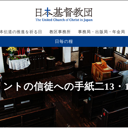
本伝道の推進を祈る日
教区事務所
事務局・出版局・年金局
日毎の糧
ントの信徒への手紙二13・1