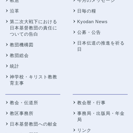
教憲
今月のメッセージ
沿革
日毎の糧
第二次大戦下における
Kyodan News
日本基督教団の責任に
公募・公告
ついての告白
日本伝道の推進を祈る
教団機構図
日
教団総会
統計
神学校・キリスト教教
育主事
教会・伝道所
教会暦・行事
教区事務所
事務局・出版局・年金
局
日本基督教団への献金
リンク