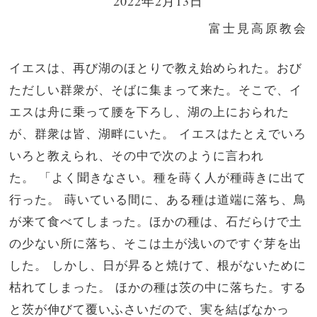
2022年2月13日
富士見高原教会
イエスは、再び湖のほとりで教え始められた。おび
ただしい群衆が、そばに集まって来た。そこで、イ
エスは舟に乗って腰を下ろし、湖の上におられた
が、群衆は皆、湖畔にいた。
イエスはたとえでいろ
いろと教えられ、その中で次のように言われ
た。
「よく聞きなさい。種を蒔く人が種蒔きに出て
行った。
蒔いている間に、ある種は道端に落ち、鳥
が来て食べてしまった。
ほかの種は、石だらけで土
の少ない所に落ち、そこは土が浅いのですぐ芽を出
した。
しかし、日が昇ると焼けて、根がないために
枯れてしまった。
ほかの種は茨の中に落ちた。する
と茨が伸びて覆いふさいだので、実を結ばなかっ