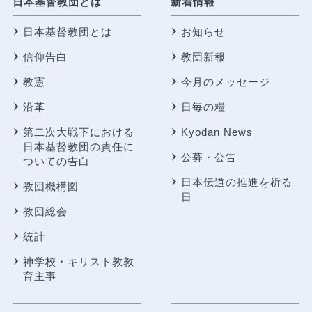
日本基督教団とは
新着情報
日本基督教団とは
お知らせ
信仰告白
教団新報
教憲
今月のメッセージ
沿革
日毎の糧
第二次大戦下における
Kyodan News
日本基督教団の責任に
公募・公告
ついての告白
日本伝道の推進を祈る
教団機構図
日
教団総会
統計
神学校・キリスト教教
育主事