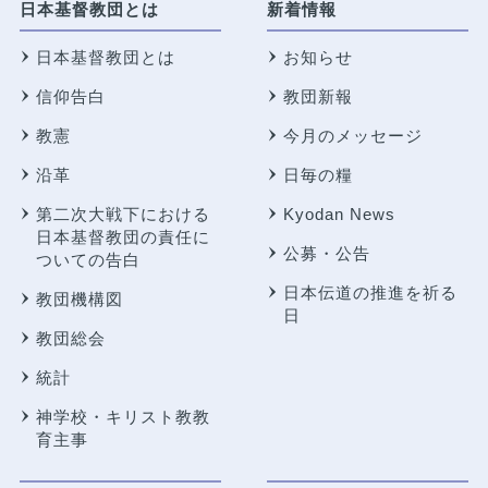
日本基督教団とは
新着情報
日本基督教団とは
お知らせ
信仰告白
教団新報
教憲
今月のメッセージ
沿革
日毎の糧
第二次大戦下における
Kyodan News
日本基督教団の責任に
公募・公告
ついての告白
日本伝道の推進を祈る
教団機構図
日
教団総会
統計
神学校・キリスト教教
育主事