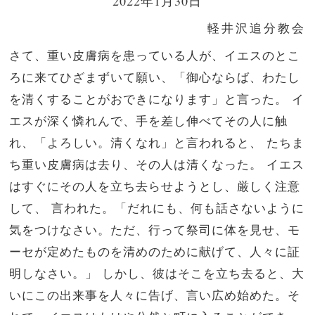
2022年1月30日
軽井沢追分教会
さて、重い皮膚病を患っている人が、イエスのとこ
ろに来てひざまずいて願い、「御心ならば、わたし
を清くすることがおできになります」と言った。
イ
エスが深く憐れんで、手を差し伸べてその人に触
れ、「よろしい。清くなれ」と言われると、
たちま
ち重い皮膚病は去り、その人は清くなった。
イエス
はすぐにその人を立ち去らせようとし、厳しく注意
して、
言われた。「だれにも、何も話さないように
気をつけなさい。ただ、行って祭司に体を見せ、モ
ーセが定めたものを清めのために献げて、人々に証
明しなさい。」
しかし、彼はそこを立ち去ると、大
いにこの出来事を人々に告げ、言い広め始めた。そ