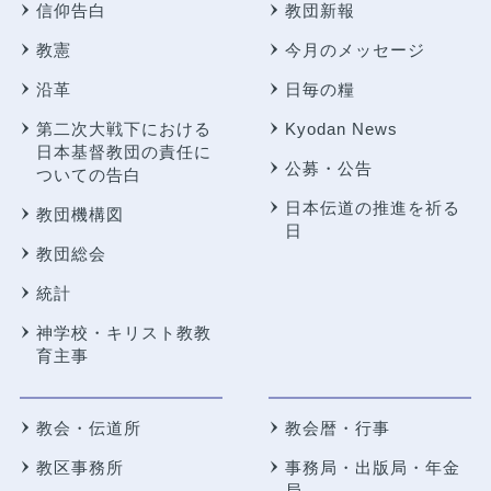
信仰告白
教団新報
教憲
今月のメッセージ
沿革
日毎の糧
第二次大戦下における
Kyodan News
日本基督教団の責任に
公募・公告
ついての告白
日本伝道の推進を祈る
教団機構図
日
教団総会
統計
神学校・キリスト教教
育主事
教会・伝道所
教会暦・行事
教区事務所
事務局・出版局・年金
局