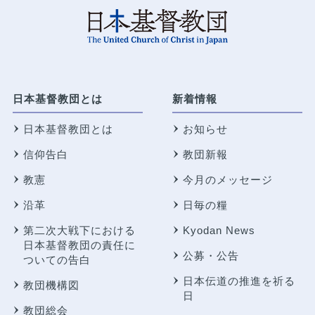
日本基督教団とは
新着情報
日本基督教団とは
お知らせ
信仰告白
教団新報
教憲
今月のメッセージ
沿革
日毎の糧
第二次大戦下における
Kyodan News
日本基督教団の責任に
公募・公告
ついての告白
日本伝道の推進を祈る
教団機構図
日
教団総会