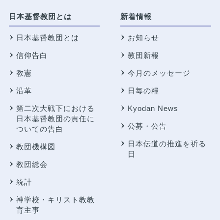
日本基督教団とは
新着情報
日本基督教団とは
お知らせ
信仰告白
教団新報
教憲
今月のメッセージ
沿革
日毎の糧
第二次大戦下における
Kyodan News
日本基督教団の責任に
公募・公告
ついての告白
日本伝道の推進を祈る
教団機構図
日
教団総会
統計
神学校・キリスト教教
育主事