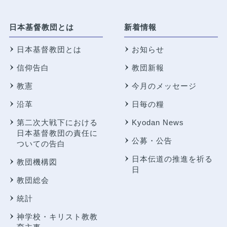
日本基督教団とは
新着情報
日本基督教団とは
お知らせ
信仰告白
教団新報
教憲
今月のメッセージ
沿革
日毎の糧
第二次大戦下における
Kyodan News
日本基督教団の責任に
公募・公告
ついての告白
日本伝道の推進を祈る
教団機構図
日
教団総会
統計
神学校・キリスト教教