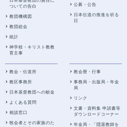
日本基督教団の責任に
公募・公告
ついての告白
日本伝道の推進を祈る
教団機構図
日
教団総会
統計
神学校・キリスト教教
育主事
教会・伝道所
教会暦・行事
教区事務所
事務局・出版局・年金
局
日本基督教団への献金
リンク
よくある質問
文書・資料集 申請書等
相談窓口
ダウンロードコーナー
牧会者とその家族のた
年金局・
「隠退教師を