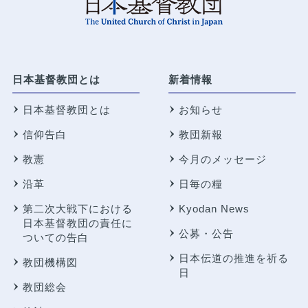
日本基督教団とは
新着情報
日本基督教団とは
お知らせ
信仰告白
教団新報
教憲
今月のメッセージ
沿革
日毎の糧
第二次大戦下における
Kyodan News
日本基督教団の責任に
公募・公告
ついての告白
日本伝道の推進を祈る
教団機構図
日
教団総会