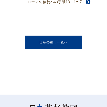
ローマの信徒への手紙13・1〜7
日毎の糧