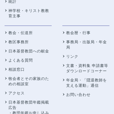
統計
神学校・キリスト教教
育主事
教会・伝道所
教会暦・行事
教区事務所
事務局・出版局・年金
局
日本基督教団への献金
リンク
よくある質問
文書・資料集 申請書等
相談窓口
ダウンロードコーナー
牧会者とその家族のた
年金局・
「隠退教師を
めの相談室
支える運動」通信
アクセス
お問い合わせ
日本基督教団年鑑掲載
広告
・教団年鑑お申し込み