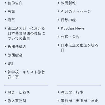
信仰告白
教団新報
教憲
今月のメッセージ
沿革
日毎の糧
第二次大戦下における
Kyodan News
日本基督教団の責任に
公募・公告
ついての告白
日本伝道の推進を祈る
教団機構図
日
教団総会
統計
神学校・キリスト教教
育主事
教会・伝道所
教会暦・行事
教区事務所
事務局・出版局・年金