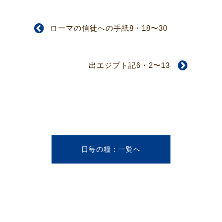
ローマの信徒への手紙8・18〜30
出エジプト記6・2〜13
日毎の糧