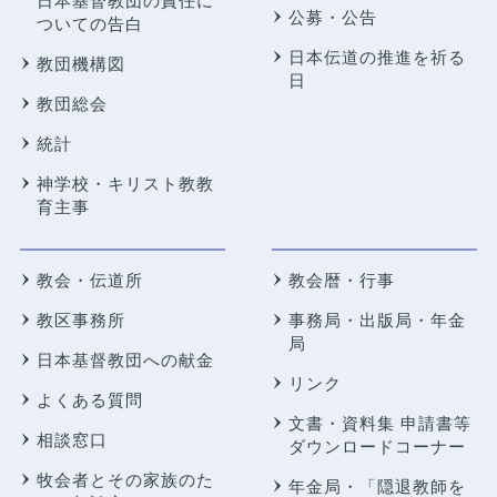
日本基督教団の責任に
公募・公告
ついての告白
日本伝道の推進を祈る
教団機構図
日
教団総会
統計
神学校・キリスト教教
育主事
教会・伝道所
教会暦・行事
教区事務所
事務局・出版局・年金
局
日本基督教団への献金
リンク
よくある質問
文書・資料集 申請書等
相談窓口
ダウンロードコーナー
牧会者とその家族のた
年金局・
「隠退教師を