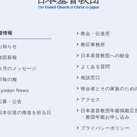
着情報
教会・伝道所
教区事務所
お知らせ
日本基督教団への献金
教団新報
よくある質問
今月のメッセージ
相談窓口
日毎の糧
牧会者とその家族のため
Kyodan News
アクセス
公募・公告
日本基督教団年鑑掲載広
日本伝道の推進を祈る日
・教団年鑑お申し込み
プライバシーポリシー