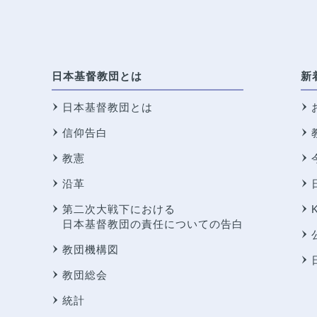
日本基督教団とは
新
日本基督教団とは
信仰告白
教憲
沿革
第二次大戦下における
日本基督教団の責任についての告白
教団機構図
教団総会
統計