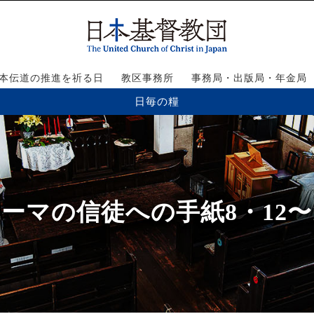
本伝道の推進を祈る日
教区事務所
事務局・出版局・年金局
日毎の糧
ーマの信徒への手紙8・12〜