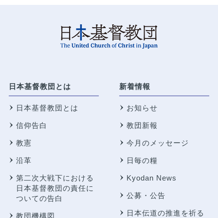
日本基督教団とは
新着情報
日本基督教団とは
お知らせ
信仰告白
教団新報
教憲
今月のメッセージ
沿革
日毎の糧
第二次大戦下における
Kyodan News
日本基督教団の責任に
公募・公告
ついての告白
日本伝道の推進を祈る
教団機構図