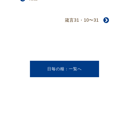
箴言31・10〜31
日毎の糧