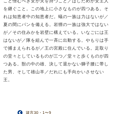
こと憎むべき女が夫を持つこと／はしためが女主人
を継ぐこと。この地上に小さなものが四つある。そ
れは知恵者中の知恵者だ。蟻の一族は力はないが／
夏の間にパンを備える。岩狸の一族は強大ではない
が／その住みかを岩壁に構えている。いなごには王
はないが／隊を組んで一斉に出動する。やもりは手
で捕まえられるが／王の宮殿に住んでいる。足取り
の堂々としているものが三つ／堂々と歩くものが四
つある。獣の中の雄、決して退かない獅子腰に帯し
た男、そして雄山羊／だれにも手向かいさせない
王。
箴言30・1〜9