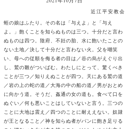
2021年10月7日
近江平安教会
蛭の娘はふたり。その名は「与えよ」と「与え
よ。」飽くことを知らぬものは三つ。十分だと言わ
ぬものは四つ。陰府、不妊の胎、水に飽いたことの
ない土地／決して十分だと言わない火。父を嘲笑
い、母への従順を侮る者の目は／谷の烏がえぐり出
し、鷲の雛がついばむ。わたしにとって、驚くべき
ことが三つ／知りえぬことが四つ。天にある鷲の道
／岩の上の蛇の道／大海の中の船の道／男がおとめ
に向かう道。そうだ、姦通の女の道も。食べて口を
ぬぐい／何も悪いことはしていないと言う。三つの
ことに大地は震え／四つのことに耐ええない。奴隷
が王となること／神を知らぬ者がパンに飽き足りる