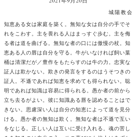
2021年9月20日
城陽教会
知恵ある女は家庭を築く。無知な女は自分の手でそ
れをこわす。主を畏れる人はまっすぐ歩む。主を侮
る者は道を曲げる。無知な者の口には傲慢の杖。知
恵ある人の唇は自分を守る。牛がいなければ飼い葉
桶は清潔だが／豊作をもたらすのは牛の力。忠実な
証人は欺かない。欺きの発言をするのはうそつきの
証人。不遜であれば知恵を求めても得られない。聡
明であれば知識は容易に得られる。愚か者の前から
立ち去るがよい。彼に知識ある唇を認めることはで
きない。思慮深い人は自分の知恵によって道を見分
ける。愚か者の無知は欺く。無知な者は不遜で互い
をなじる。正しい人は互いに受け入れる。魂の苦し