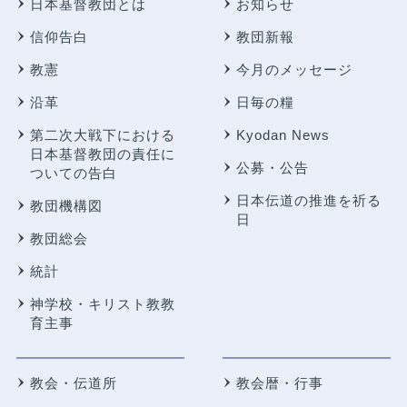
日本基督教団とは
お知らせ
信仰告白
教団新報
教憲
今月のメッセージ
沿革
日毎の糧
第二次大戦下における
Kyodan News
日本基督教団の責任に
公募・公告
ついての告白
日本伝道の推進を祈る
教団機構図
日
教団総会
統計
神学校・キリスト教教
育主事
教会・伝道所
教会暦・行事