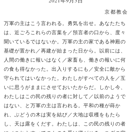
2021年9月3日
京都教会
万軍の主はこう言われる。勇気を出せ。あなたたち
は、近ごろこれらの言葉を／預言者の口から、度々
聞いているではないか。万軍の主の家である神殿の
基礎が置かれ／再建が始まった日から。以前には、
人間の働きに報いはなく／家畜も、働きの報いに何
の食も得なかった。出入りするにも／安全に敵から
守られてはいなかった。わたしがすべての人を／互
いに思うがままにさせておいたからだ。しかし今、
わたしはこの民の残りの者に対して／以前のようで
はない、と万軍の主は言われる。平和の種が蒔か
れ、ぶどうの木は実を結び／大地は収穫をもたら
し、天は露をくだす。わたしは、この民の残りの者