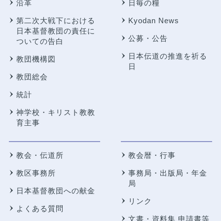
沿革
日毎の糧
第二次大戦下における
Kyodan News
日本基督教団の責任に
公募・公告
ついての告白
日本伝道の推進を祈る
教団機構図
日
教団総会
統計
神学校・キリスト教教
育主事
教会・伝道所
教会暦・行事
教区事務所
事務局・出版局・年金
局
日本基督教団への献金
リンク
よくある質問
文書・資料集 申請書等