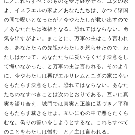
に／これらすべてのものを受け継がせる。ユダの家
よ、イスラエルの家よ／あなたたちは、かつて諸国
の間で呪いとなったが／今やわたしが救い出すので
／あなたたちは祝福となる。恐れてはならない。勇
気を出すがよい。まことに、万軍の主はこう言われ
る。あなたたちの先祖がわたしを怒らせたので、わ
たしはかつて、あなたたちに災いをくだす決意をし
て悔いなかった、と万軍の主は言われる。そのよう
に、今やわたしは再びエルサレムとユダの家に幸い
をもたらす決意をした。恐れてはならない。あなた
たちのなすべきことは次のとおりである。互いに真
実を語り合え。城門では真実と正義に基づき／平和
をもたらす裁きをせよ。互いに心の中で悪をたくら
むな。偽りの誓いをしようとするな。これらすべて
のことをわたしは憎む」と／主は言われる。